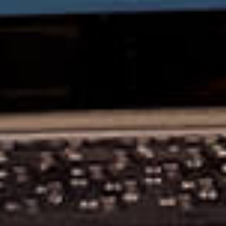
Un
PROJET,
Une
IDEES ?
Parlons-en