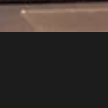
©2024 Jonas Aferiat, All Rights Reserved.
Jonasaferiat.com